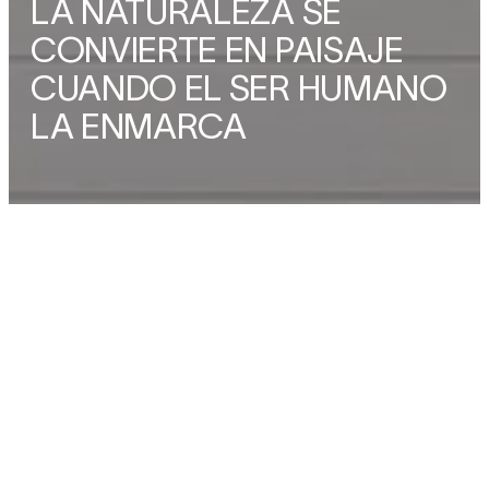
LA NATURALEZA SE
política de cookies
CONVIERTE EN PAISAJE
Configuración de cookies
CUANDO EL SER HUMANO
Aceptar todas las cookies
LA ENMARCA
Rechazar opcionales
Información
TIPOLOGÍA
ESTATUS
AÑO
CLIENTE