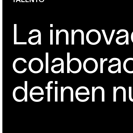
La innova
colabora
definen n