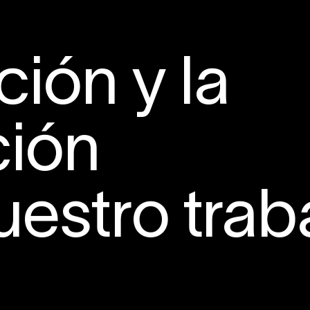
ción y la
ción
uestro trab